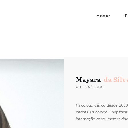
Home
T
Mayara
da Silv
CRP 05/42302
Psicóloga clínica desde 201
infantil.
Psicóloga Hospitala
internação geral, maternida