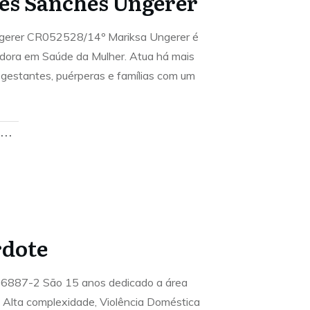
es Sanches Ungerer
gerer CR052528/14º Mariksa Ungerer é
adora em Saúde da Mulher. Atua há mais
estantes, puérperas e famílias com um
..
rdote
06887-2 São 15 anos dedicado a área
 Alta complexidade, Violência Doméstica