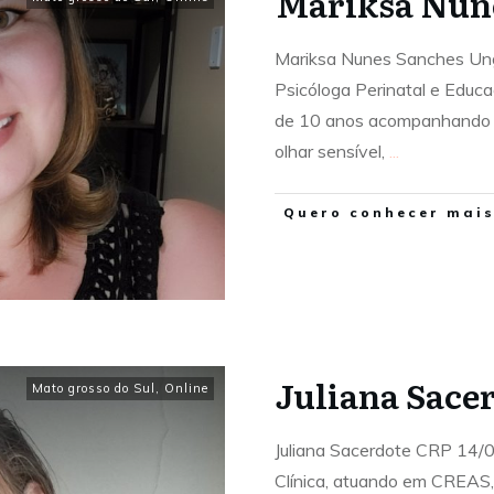
Mariksa Nun
Mariksa Nunes Sanches Un
Psicóloga Perinatal e Educ
de 10 anos acompanhando g
olhar sensível,
...
Quero conhecer mais.
Juliana Sace
Mato grosso do Sul
,
Online
Juliana Sacerdote CRP 14/
Clínica, atuando em CREAS,