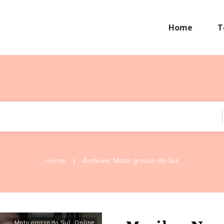
Home
T
|
Home
Archives: Mato grosso do Sul
Mato grosso do Sul
,
Online