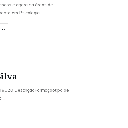
 riscos e agora na áreas de
mento em Psicologia
...
..
ilva
9020 DescriçãoFormaçãotipo de
do
...
..