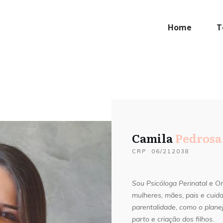
Home
T
Camila
Pedrosa
CRP
06/212038
Sou Psicóloga Perinatal e O
mulheres, mães, pais e cui
parentalidade, como o planej
parto e criação dos filhos.